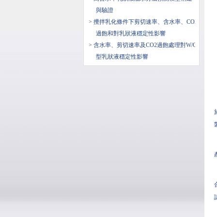
與驗證
> 攪拌乳化條件下剪切速率、含水率、CO2
過飽和對乳狀液穩定性影響
> 含水率、剪切速率及CO2過飽處理對W/O
型乳狀液穩定性影響