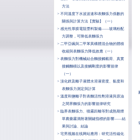
方法
> 不同溫度下水波波速和表麵張力係數的
關係與計算方法【實驗】（一）
> 感光性厚膜電阻漿料製備——玻璃粉配
方調整，可降低表麵張力
> 二甲亞碸與二甲苯異構體混合物的體積
收縮與表麵張力降低效應（一）
> 表麵張力對機械結合麵接觸載荷、真實
接觸麵積以及接觸剛度的影響規律
（一）
> 溴化鋰及離子液體水溶液密度、黏度和
表麵張力測定與計算
> 溫度和鹽離子對表麵活性劑溶液與原油
之間界麵張力的影響規律研究
> 臨界表麵張力、噴霧距離等對成熟期煙
草農藥霧滴附著關鍵指標的影響——結
果與討論、結論
> 宅男视频在线网站應用：研究活性磁化