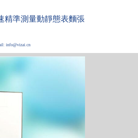
快速精準測量動靜態表麵張
il: info@vizai.cn
域
關於Kibron
论文大厅
技术问答