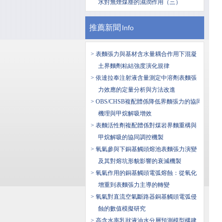
水對無煙煤塵的濕潤作用（三）
推薦新聞
Info
> 表麵張力與基材含水量耦合作用下混凝
土界麵劑粘結強度演化規律
> 依達拉奉注射液含量測定中溶劑表麵張
力效應的定量分析與方法改進
> OBS/CHSB複配體係降低界麵張力的協同
機理與甲烷解吸增效
> 表麵活性劑複配體係對煤岩界麵重構與
甲烷解吸的協同調控機製
> 氧氣參與下銅基觸頭熔池表麵張力演變
及其對熔坑形貌影響的衰減機製
> 氧氣作用的銅基觸頭電弧熔蝕：從氧化
增重到表麵張力主導的轉變
> 氧氣對直流空氣斷路器銅基觸頭電弧侵
蝕的數值模擬研究
> 高含水率乳狀液油水分層預測模型構建