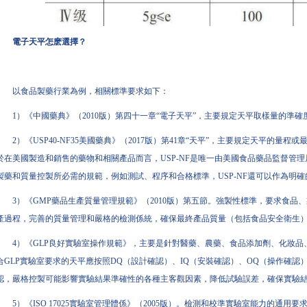
電子天平怎麽選擇？
以食品製藥行業為例，相關標準要求如下：
1）《中國藥典》（2010版）第四十一章“電子天平”，主要規定天平取樣量的準
2）《USP40-NF35美國藥典》（2017版）第41章“天平”，主要規定天平的
於在美國製造和銷售的藥物和相關產品而言，USP-NF是唯一由美國食品藥品監督管
製藥和質量控製所必需的規範，例如測試、程序和合格標準，USP-NF還可以作為明
3）《GMP藥品生產質量管理規範》（2010版）第五節。強製性標準，要求食
產過程，完善的質量管理和嚴格的檢測係統，確保最終產品質量（包括食品安全衛生
4）《GLP良好實驗室操作規範》，主要是針對醫藥、農藥、食品添加劑、化妝
合GLP實驗室要求的天平應按照DQ（設計確認）、IQ（安裝確認）、OQ（操作確認
認，嚴格控製可能影響實驗結果準確性的各種主客觀因素，降低試驗誤差，確保實驗
5）《ISO 17025實驗室管理體係》（2005版）。檢測和校準實驗室能力的通