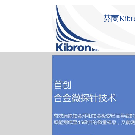
芬蘭Ki
首 頁