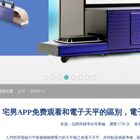
當前位置
：
首頁
>
新聞中心
宅男APP免费观看和電子天平的區別，電
來源：品牌與標準化等整編
瀏覽 1730 次
發布
人們把用電磁力平衡被稱物體重力的天平稱之為電子天平。其特點是稱量準確，