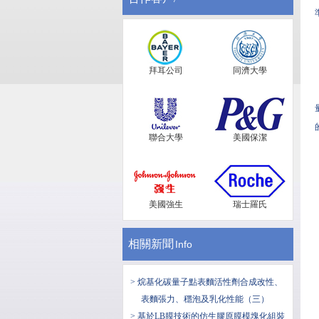
拜耳公司
同濟大學
聯合大學
美國保潔
美國強生
瑞士羅氏
相關新聞
Info
> 烷基化碳量子點表麵活性劑合成改性、
表麵張力、穩泡及乳化性能（三）
> ​基於LB膜技術的仿生膠原膜模塊化組裝