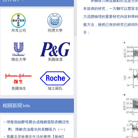
界麵張力梯度驅動對流是空
本規律的研究，一方麵可以豐富
力流體物理的重要研究內容和學
擬方法，雖然已有的研究已經得
拜耳公司
同濟大學
手：
聯合大學
美國保潔
美國強生
瑞士羅氏
相關新聞
Info
> 球擬假絲酵母菌合成槐糖脂類表麵活性
劑、降解含油廢水的表麵張力（一）
> ​馬蘭戈尼效應在生活的應用【舉例】