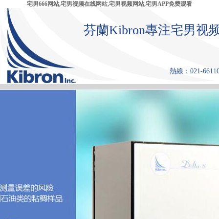
宅男666网站,宅男视频在线网站,宅男视频网站,宅男APP免费观看
芬蘭Kibron專注宅
熱線：021-661108
首 頁
產品中心
張力儀
宅