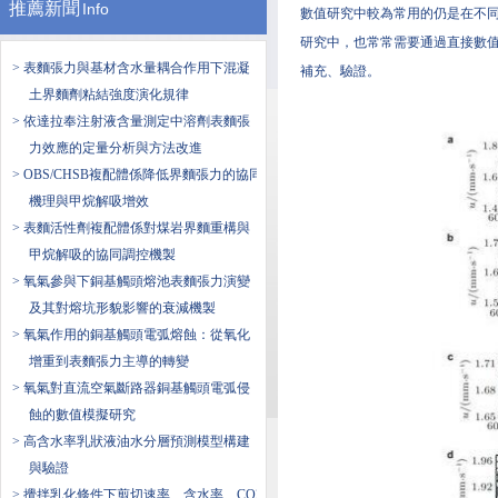
推薦新聞
Info
數值研究中較為常用的仍是在不
研究中，也常常需要通過直接數
> 表麵張力與基材含水量耦合作用下混凝
補充、驗證。
土界麵劑粘結強度演化規律
> 依達拉奉注射液含量測定中溶劑表麵張
力效應的定量分析與方法改進
> OBS/CHSB複配體係降低界麵張力的協同
機理與甲烷解吸增效
> 表麵活性劑複配體係對煤岩界麵重構與
甲烷解吸的協同調控機製
> 氧氣參與下銅基觸頭熔池表麵張力演變
及其對熔坑形貌影響的衰減機製
> 氧氣作用的銅基觸頭電弧熔蝕：從氧化
增重到表麵張力主導的轉變
> 氧氣對直流空氣斷路器銅基觸頭電弧侵
蝕的數值模擬研究
> 高含水率乳狀液油水分層預測模型構建
與驗證
> 攪拌乳化條件下剪切速率、含水率、CO2