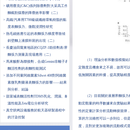
> 礦用塵克(C&C)係列除塵劑對大采高工作
麵截割煤塵的降塵效率影響（二）
> 高鐵/汽車用T700級碳纖維環氧樹脂的黏
度表麵張力、微觀浸潤性研究
> 熱毛細效應引起的表麵張力梯度導致傾
斜壁麵上液膜幹斑的出現（二）
> 長慶油田隴東地區的CQZP-1助排劑表/界
麵張力測量及現場應用（二）
（1）理論分析和數值模擬
> 馬來酸酐為聯接劑，合成Gemini非離子表
定難度且機會來之不易，故而可
麵活性劑的表麵性能測試
低無關因素的幹擾，提高實驗精
> 添加不同量阿維菌素Silwet 408對阿維菌
素微乳劑藥液表麵張力的影響——結果
與分析、結論
（2）目前關於液層界麵張
> 甜菜堿表麵活性劑TDMS乳化、潤濕、耐
動宏觀量的時序數據來自實驗結
溫性能及Zeta電位分析研究
> 真空烘烤設備服務於航天器研製過程中
性的定量計算分析流動轉捩規律
的汙染控製
算的方法雖然可以一步到位，但
度，且對於更加複雜的流動模式