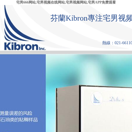
宅男666网站,宅男视频在线网站,宅男视频网站,宅男APP免费观看
芬蘭Kibron專注宅
熱線：021-661108
首 頁
產品中心
張力儀
宅