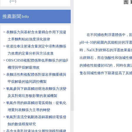
（一）
推薦新聞
Info
> 表麵張力與基材含水量耦合作用下混凝
在不同捕收劑浮選體係中，固定
土界麵劑粘結強度演化規律
pH=4~10的範圍內其能較好的浮選
> 依達拉奉注射液含量測定中溶劑表麵張
時，NaOL對鋰輝石的浮選效果最佳
力效應的定量分析與方法改進
出鋰輝石，而在強酸性和強堿性條件下
> OBS/CHSB複配體係降低界麵張力的協同
的捕收性能優於HZ的，同時在廣泛
機理與甲烷解吸增效
隻在弱堿性條件下顯著提高了其捕收性能
> 表麵活性劑複配體係對煤岩界麵重構與
甲烷解吸的協同調控機製
> 氧氣參與下銅基觸頭熔池表麵張力演變
及其對熔坑形貌影響的衰減機製
> 氧氣作用的銅基觸頭電弧熔蝕：從氧化
增重到表麵張力主導的轉變
> 氧氣對直流空氣斷路器銅基觸頭電弧侵
蝕的數值模擬研究
> 高含水率乳狀液油水分層預測模型構建