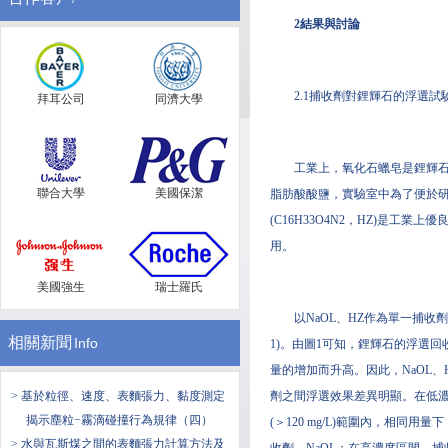
2結果與討論
2.1捕收劑對鋰輝石的浮選試
拜耳公司
同濟大學
工業上，氧化石蠟皂是鋰輝石
聯合大學
美國保潔
脂肪酸酸鹽，實驗室中為了便於研
(C16H33O4N2，HZ)是
用。
美國強生
瑞士羅氏
以NaOL、HZ作為單一捕收劑
相關新聞
Info
1)。由圖1可知，鋰輝石的浮選回
量的增加而升高。因此，NaOL、
> 基於粒徑、速度、表麵張力、黏度測定
劑之間浮選效果差異明顯。在低濃度(＜
揭示塵粒−霧滴碰撞行為規律（四）
(＞120 mg/L)範圍內，相同用
> 水與瓦斯煤之間的表麵張力計算方法及