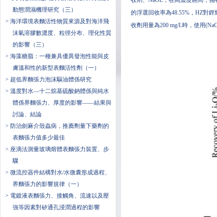
收劑、NaOL；在高濃度區間，捕收
動態潤濕機理研究（三）
的浮選回收率為48.55%，HZ對鋰輝
> 海洋環境表麵活性物質來源及對海洋飛
收劑用量為200 mg/L時，使用(N
沫氣溶膠數濃度、粒徑分布、理化性質
的影響（三）
> 海藻糖脂：一種兼具優異發泡性能與皮
膚溫和性的新型表麵活性劑（一）
> 超低界麵張力泡沫驅油體係研究
> 溫度對水—十二烷基硫酸鈉體係與純水
體係界麵張力、厚度的影響——結果與
討論、結論
> 防治劍麻介殼蟲病，推薦劑量下藥劑的
表麵張力值多少最佳
> 座滴法測量玻璃熔體表麵張力裝置、步
驟
> 微流控器件結構對水/水微囊形成過程、
界麵張力的影響規律（一）
> 電鍍液表麵張力、接觸角、流速以及壓
強等因素對矽通孔浸潤過程的影響