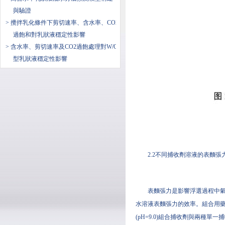
與驗證
> 攪拌乳化條件下剪切速率、含水率、CO2
過飽和對乳狀液穩定性影響
> 含水率、剪切速率及CO2過飽處理對W/O
型乳狀液穩定性影響
2.2不同捕收劑溶液的表麵張
表麵張力是影響浮選過程中氣
水溶液表麵張力的效率。組合用藥
(pH=9.0)組合捕收劑與兩種