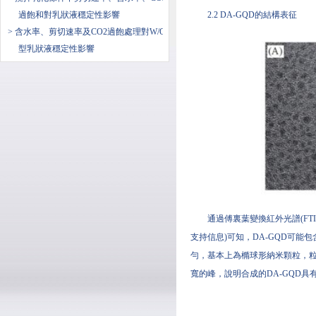
過飽和對乳狀液穩定性影響
2.2 DA-GQD的結構表征
> 含水率、剪切速率及CO2過飽處理對W/O
型乳狀液穩定性影響
通過傅裏葉變換紅外光譜(FTI
支持信息)可知，DA-GQD可能包
勻，基本上為橢球形納米顆粒，粒徑主
寬的峰，說明合成的DA-GQD具