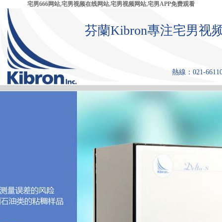
宅男666网站,宅男视频在线网站,宅男视频网站,宅男APP免费观看
芬蘭Kibron專注宅
熱線：021-661108
首 頁
產品中心
張力儀
宅