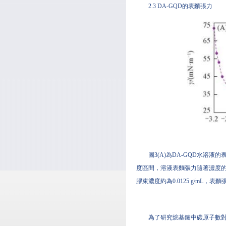
2.3 DA-GQD的表麵張力
圖3(A)為DA-GQD水溶液
度區間，溶液表麵張力隨著濃度的增
膠束濃度約為0.0125 g/mL，表麵
為了研究烷基鏈中碳原子數對