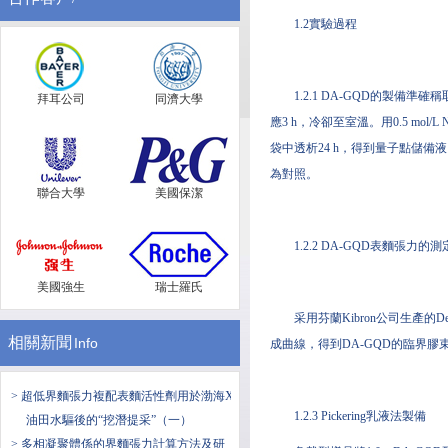
1.2實驗過程
1.2.1 DA-GQD的製備準確
拜耳公司
同濟大學
應3 h，冷卻至室溫。用0.5 mol
袋中透析24 h，得到量子點儲備
為對照。
聯合大學
美國保潔
1.2.2 DA-GQD表麵張力的測
美國強生
瑞士羅氏
采用芬蘭Kibron公司生產的
相關新聞
Info
成曲線，得到DA-GQD的臨界膠
> 超低界麵張力複配表麵活性劑用於渤海X
1.2.3 Pickering乳液法製備
油田水驅後的“挖潛提采”（一）
> 多相凝聚體係的界麵張力計算方法及研