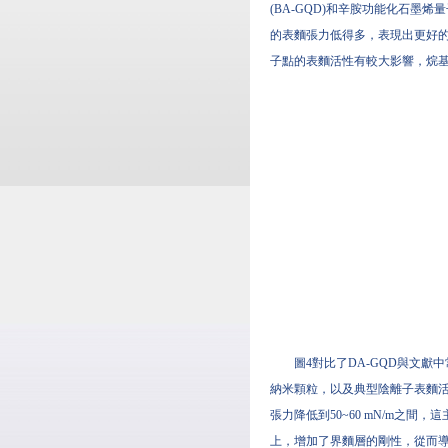
(BA-GQD)和辛胺功能化石墨烯量
的表麵張力低得多，表現出更好
子點的表麵活性有較大影響，烷
圖4對比了DA-GQD與文獻中常
納米顆粒，以及典型陰離子表麵活
張力降低到50~60 mN/m之
上，增加了界麵層的剛性，從而導