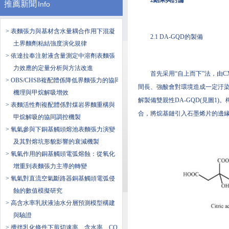
2結果與討論
推薦新聞
Info
> 表麵張力與基材含水量耦合作用下混凝
2.1 DA-GQD的製備
土界麵劑粘結強度演化規律
> 依達拉奉注射液含量測定中溶劑表麵張
力效應的定量分析與方法改進
首先采用“自上而下”法，由C
> OBS/CHSB複配體係降低界麵張力的協同
間長、強酸會對環境造成一定汙染
機理與甲烷解吸增效
解製備雙親性DA-GQD(見圖1
> 表麵活性劑複配體係對煤岩界麵重構與
合，將烷基鏈引入石墨烯片的邊
甲烷解吸的協同調控機製
> 氧氣參與下銅基觸頭熔池表麵張力演變
及其對熔坑形貌影響的衰減機製
> 氧氣作用的銅基觸頭電弧熔蝕：從氧化
增重到表麵張力主導的轉變
> 氧氣對直流空氣斷路器銅基觸頭電弧侵
蝕的數值模擬研究
> 高含水率乳狀液油水分層預測模型構建
與驗證
> 攪拌乳化條件下剪切速率、含水率、CO2