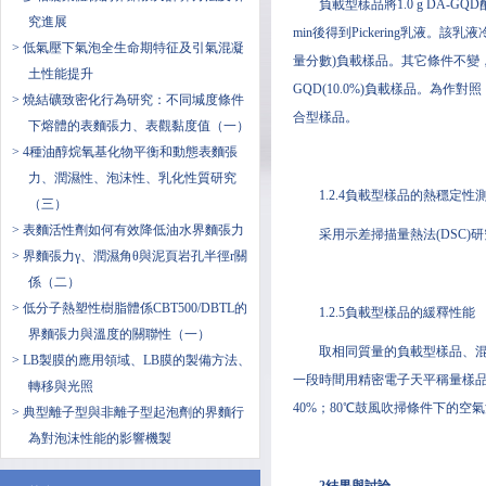
負載型樣品將1.0 g DA-GQ
究進展
min後得到Pickering乳液。
> 低氣壓下氣泡全生命期特征及引氣混凝
量分數)負載樣品。其它條件不變，僅
土性能提升
GQD(10.0%)負載樣品。為作對照
> 燒結礦致密化行為研究：不同堿度條件
合型樣品。
下熔體的表麵張力、表觀黏度值（一）
> 4種油醇烷氧基化物平衡和動態表麵張
力、潤濕性、泡沫性、乳化性質研究
1.2.4負載型樣品的熱穩定性
（三）
> 表麵活性劑如何有效降低油水界麵張力
采用示差掃描量熱法(DSC)研
> 界麵張力γ、潤濕角θ與泥頁岩孔半徑r關
係（二）
> 低分子熱塑性樹脂體係CBT500/DBTL的
1.2.5負載型樣品的緩釋性能
界麵張力與溫度的關聯性（一）
取相同質量的負載型樣品、混合
> LB製膜的應用領域、LB膜的製備方法、
一段時間用精密電子天平稱量樣品
轉移與光照
40%；80℃鼓風吹掃條件下的空氣
> 典型離子型與非離子型起泡劑的界麵行
為對泡沫性能的影響機製