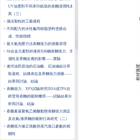
UV油墨對不同承印紙張的表麵浸潤性差
異（三）
> 濕法製粒的工藝過程
> 不同配方的水性氟丙樹脂塗料塗膜合
成、性能指標
> 最大氣泡壓力法表麵張力的測量原理
> Sb合金元素對鋅液與X80鋼表麵張力、潤
濕性及界麵反應的影響——實驗
> 遼河油田原油的石油酸、石油堿組分萃
取過程、結構表征及界麵張力測量——
結果與討論、結論
> 表麵張力、XPS試驗研究DDA或TPA在
鋰雲母表麵的吸附機理——試驗結果分
析與討論、結論
> 香蘭素基聚氧乙烯醚動態表麵張力測定
及在氣/液界麵的吸附行為研究（二）
> 表麵張力修正係數與蒸汽進口參數的相
關性