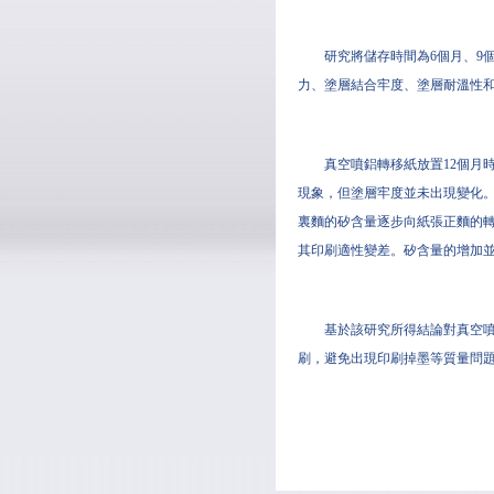
研究將儲存時間為6個月、9
力、塗層結合牢度、塗層耐溫性和
真空噴鋁轉移紙放置12個月時
現象，但塗層牢度並未出現變化
裏麵的矽含量逐步向紙張正麵的
其印刷適性變差。矽含量的增加
基於該研究所得結論對真空噴
刷，避免出現印刷掉墨等質量問