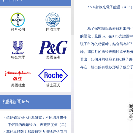
2.5 X射線光電子能譜（XP
為了探究噴鋁紙表麵析出的小
拜耳公司
同濟大學
的變化，見圖3a。在XPS光譜圖中，
現了Si 2p的特征峰，結合能為1
峰。18個月的紙張表麵矽原子數
聯合大學
美國保潔
看出，18個月的樣品表麵C原子數分數
存在，析出的有機矽形成了低分
美國強生
瑞士羅氏
相關新聞
Info
> 燒結礦致密化行為研究：不同堿度條件
下熔體的表麵張力、表觀黏度值（二）
> 基於界麵張力和表麵張力測試評估商用