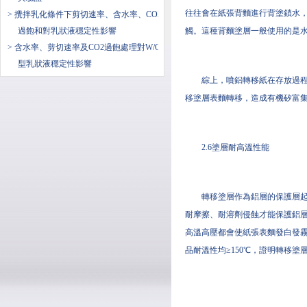
往往會在紙張背麵進行背塗鎖水
> 攪拌乳化條件下剪切速率、含水率、CO2
過飽和對乳狀液穩定性影響
觸。這種背麵塗層一般使用的是
> 含水率、剪切速率及CO2過飽處理對W/O
型乳狀液穩定性影響
綜上，噴鋁轉移紙在存放過
移塗層表麵轉移，造成有機矽富
2.6塗層耐高溫性能
轉移塗層作為鋁層的保護層
耐摩擦、耐溶劑侵蝕才能保護鋁
高溫高壓都會使紙張表麵發白發霧
品耐溫性均≥150℃，證明轉移