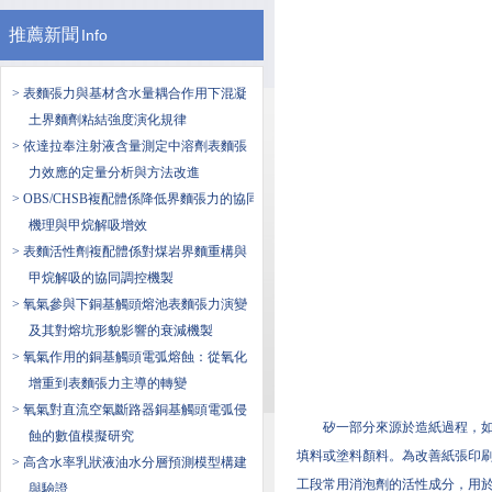
推薦新聞
Info
> 表麵張力與基材含水量耦合作用下混凝
土界麵劑粘結強度演化規律
> 依達拉奉注射液含量測定中溶劑表麵張
力效應的定量分析與方法改進
> OBS/CHSB複配體係降低界麵張力的協同
機理與甲烷解吸增效
> 表麵活性劑複配體係對煤岩界麵重構與
甲烷解吸的協同調控機製
> 氧氣參與下銅基觸頭熔池表麵張力演變
及其對熔坑形貌影響的衰減機製
> 氧氣作用的銅基觸頭電弧熔蝕：從氧化
增重到表麵張力主導的轉變
> 氧氣對直流空氣斷路器銅基觸頭電弧侵
矽一部分來源於造紙過程，
蝕的數值模擬研究
填料或塗料顏料。為改善紙張印刷適
> 高含水率乳狀液油水分層預測模型構建
工段常用消泡劑的活性成分，用
與驗證