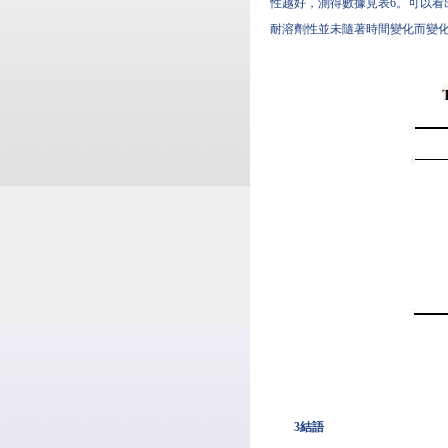
性越好，測得數據見表6。可以看
耐溶劑性並未隨著時間變化而變
3結語