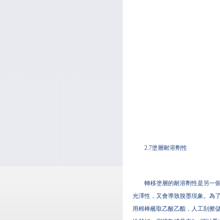
2.7塗層耐溶劑性
轉移塗層的耐溶劑性是另一
光澤性，又會導致脫墨現象。為了
用棉棒蘸取乙酸乙酯，人工刮擦儲