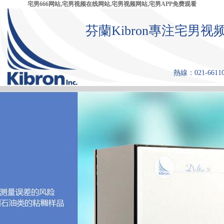
宅男666网站,宅男视频在线网站,宅男视频网站,宅男APP免费观看
芬蘭Kibron專注宅
熱線：021-661108
首 頁
產品中心
張力儀
宅