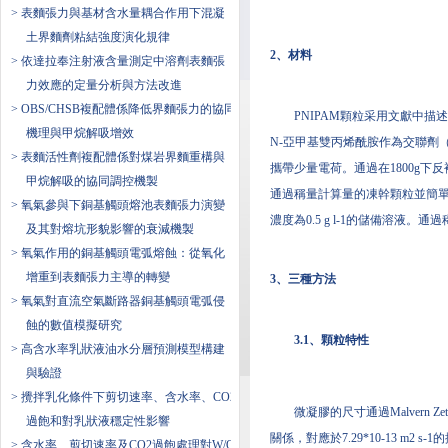
> 表麵張力與基材含水量耦合作用下混凝
土界麵劑粘結強度演化規律
2、材料
> 依達拉奉注射液含量測定中溶劑表麵張
力效應的定量分析與方法改進
> OBS/CHSB複配體係降低界麵張力的協同
PNIPAM顆粒采用文獻中描
機理與甲烷解吸增效
N-亞甲基雙丙烯酰胺作為交聯劑（
> 表麵活性劑複配體係對煤岩界麵重構與
攜帶少量電荷。通過在1800g下
甲烷解吸的協同調控機製
通過稱量計算量的凍幹顆粒並簡單地
> 氧氣參與下銅基觸頭熔池表麵張力演變
濃度為0.5 g l-1的儲備溶液
及其對熔坑形貌影響的衰減機製
> 氧氣作用的銅基觸頭電弧熔蝕：從氧化
增重到表麵張力主導的轉變
3、三種方法
> 氧氣對直流空氣斷路器銅基觸頭電弧侵
蝕的數值模擬研究
3.1、顆粒特性
> 高含水率乳狀液油水分層預測模型構建
與驗證
> 攪拌乳化條件下剪切速率、含水率、CO2
微凝膠的尺寸通過Malvern
過飽和對乳狀液穩定性影響
關係，對應於7.29*10-13 
> 含水率、剪切速率及CO2過飽處理對W/O