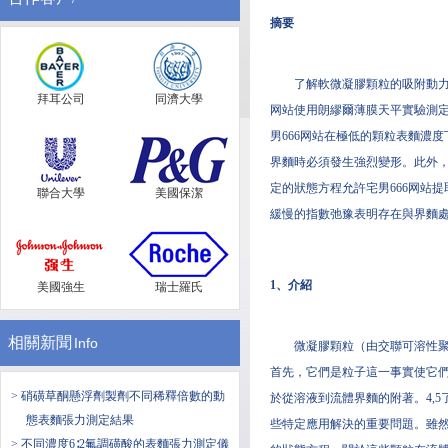
摘要
了解軟微凝膠顆粒的吸附動力學
拜耳公司
同濟大學
网站使用朗繆爾薄膜天平實驗測定了
男666网站在極低的顆粒表麵濃
界麵時必須發生強烈變形。此外，
定的狀態方程允許宅男666网站
聯合大學
美國保潔
緩慢的指數弛豫表明存在與界麵
1、介紹
美國強生
瑞士羅氏
相關新聞
Info
微凝膠顆粒（由交聯可溶性聚合
首先，它們是粒子這一事實使它們
> 硝磺草酮懸浮劑製劑不同稀釋倍數的動
於從溶液到流體界麵的附著。4,
態表麵張力測定結果
些特定應用解決的重要問題。雖然
> 不同濃度6∶2氟調磺酸的表麵張力測定儀