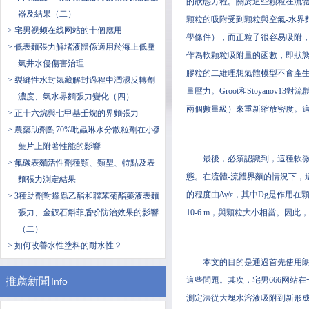
的狀態方程。關於這些顆粒在流
器及結果（二）
顆粒的吸附受到顆粒與空氣-水界
> 宅男视频在线网站的十個應用
學條件），而正粒子很容易吸附
> 低表麵張力解堵液體係適用於海上低壓
作為軟顆粒吸附量的函數，即狀態
氣井水侵傷害治理
膠粒的二維理想氣體模型不會產生
> 裂縫性水封氣藏解封過程中潤濕反轉劑
量壓力。Groot和Stoyano
濃度、氣水界麵張力變化（四）
兩個數量級）來重新縮放密度。
> ​正十六烷與七甲基壬烷的界麵張力
> 農藥助劑對70%吡蟲啉水分散粒劑在小麥
葉片上附著性能的影響
最後，必須認識到，這種軟微凝膠
> 氟碳表麵活性劑種類、類型、特點及表
態。在流體-流體界麵的情況下，
麵張力測定結果
的程度由∆γ/ε，其中Dg是作
> 3種助劑對螺蟲乙酯和聯苯菊酯藥液表麵
張力、金釵石斛菲盾蚧防治效果的影響
10-6 m，與顆粒大小相當。因此
（二）
> 如何改善水性塗料的耐水性？
本文的目的是通過首先使用朗
推薦新聞
這些問題。其次，宅男666网站在
Info
測定法從大塊水溶液吸附到新形成