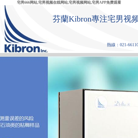
宅男666网站,宅男视频在线网站,宅男视频网站,宅男APP免费观看
芬蘭Kibron專注宅
熱線：021-661108
首 頁
產品中心
張力儀
宅