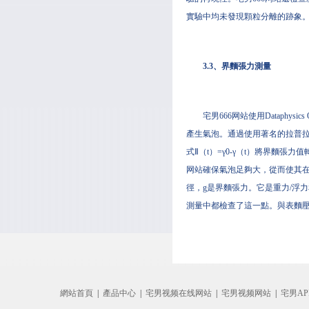
實驗中均未發現顆粒分離的跡象
3.3、界麵張力測量
宅男666网站使用Dataphy
產生氣泡。通過使用著名的拉普拉斯
式Ⅱ（t）=γ0-γ（t）將界麵張力
网站確保氣泡足夠大，從而使其在浮
徑，g是界麵張力。它是重力/浮力
測量中都檢查了這一點。與表麵
網站首頁
|
產品中心
|
宅男视频在线网站
|
宅男视频网站
|
宅男A