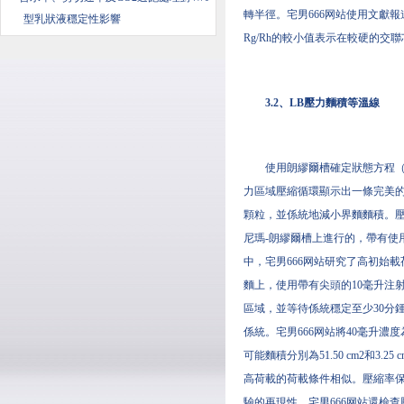
轉半徑。宅男666网站使用文獻報道的dn/d
型乳狀液穩定性影響
Rg/Rh的較小值表示在較硬的交
3.2、LB壓力麵積等溫線
使用朗繆爾槽確定狀態方程（
力區域壓縮循環顯示出一條完美的水平
顆粒，並係統地減小界麵麵積。壓力
尼瑪-朗繆爾槽上進行的，帶有使用紙
中，宅男666网站研究了高初始載荷
麵上，使用帶有尖頭的10毫升注
區域，並等待係統穩定至少30分鍾
係統。宅男666网站將40毫升濃度為0
可能麵積分別為51.50 cm2和3.2
高荷載的荷載條件相似。壓縮率保持較低（
驗的再現性。宅男666网站還檢查