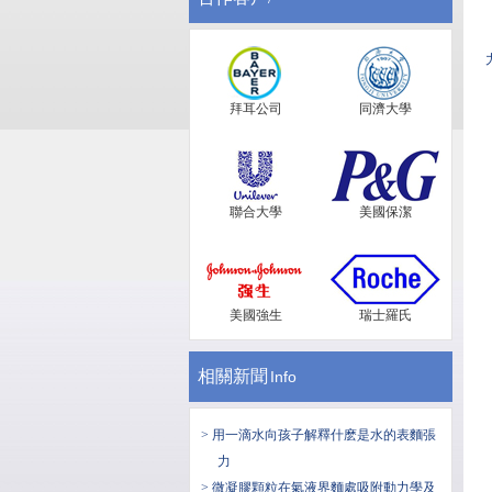
拜耳公司
同濟大學
聯合大學
美國保潔
美國強生
瑞士羅氏
相關新聞
Info
> 用一滴水向孩子解釋什麽是水的表麵張
力
> 微凝膠顆粒在氣液界麵處吸附動力學及