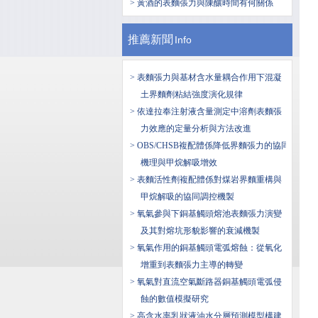
> 黃酒的表麵張力與陳釀時間有何關係
推薦新聞
Info
> 表麵張力與基材含水量耦合作用下混凝
土界麵劑粘結強度演化規律
> 依達拉奉注射液含量測定中溶劑表麵張
力效應的定量分析與方法改進
> OBS/CHSB複配體係降低界麵張力的協同
機理與甲烷解吸增效
> 表麵活性劑複配體係對煤岩界麵重構與
甲烷解吸的協同調控機製
> 氧氣參與下銅基觸頭熔池表麵張力演變
及其對熔坑形貌影響的衰減機製
> 氧氣作用的銅基觸頭電弧熔蝕：從氧化
增重到表麵張力主導的轉變
> 氧氣對直流空氣斷路器銅基觸頭電弧侵
蝕的數值模擬研究
> 高含水率乳狀液油水分層預測模型構建