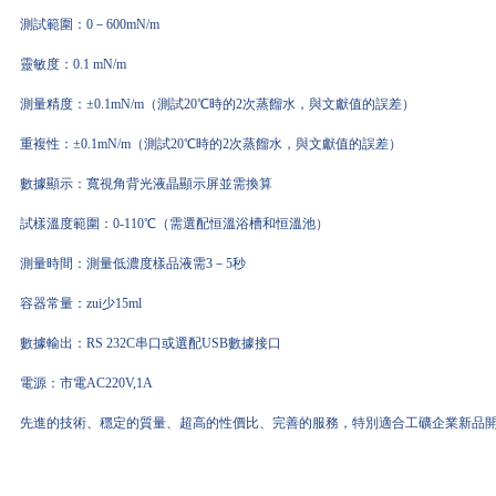
測試範圍：0－600mN/m
靈敏度：0.1 mN/m
測量精度：±0.1mN/m（測試20℃時的2次蒸餾水，與文獻值的誤差）
重複性：±0.1mN/m（測試20℃時的2次蒸餾水，與文獻值的誤差）
數據顯示：寬視角背光液晶顯示屏並需換算
試樣溫度範圍：0-110℃（需選配恒溫浴槽和恒溫池）
測量時間：測量低濃度樣品液需3－5秒
容器常量：zui少15ml
數據輸出：RS 232C串口或選配USB數據接口
電源：市電AC220V,1A
先進的技術、穩定的質量、超高的性價比、完善的服務，特別適合工礦企業新品