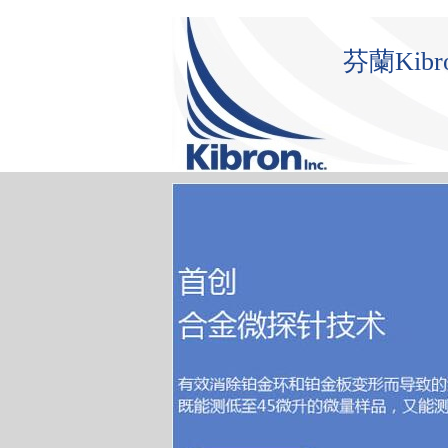
芬蘭Ki
首 頁