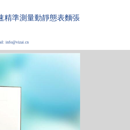
快速精準測量動靜態表麵張
il: info@vizai.cn
域
關於Kibron
论文大厅
技术问答