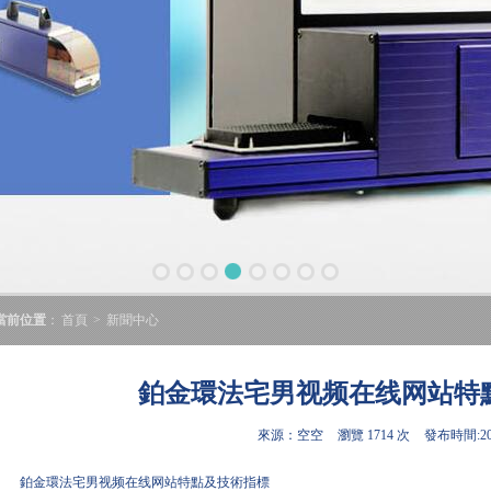
當前位置
：
首頁
>
新聞中心
鉑金環法宅男视频在线网站特
來源：空空
瀏覽 1714 次
發布時間:202
鉑金環法宅男视频在线网站特點及技術指標