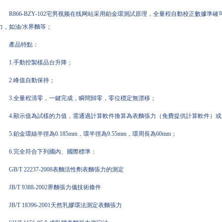
R866-BZY-102宅男视频在线网站采用鉑金環測試原理，全量程自動校正數據
力，如油/水界麵等；
產品特點：
1.手動控製樣品台升降；
2.峰值自動保持；
3.全量程清零，一鍵完成，瞬間歸零，零位穩定無漂移；
4.顯示值為試樣的力值，需通過計算軟件換算為表麵張力（免費提供計算軟件）
5.鉑金環絲半徑為0.185mm，環半徑為9.55mm，環周長為60mm；
6.完全符合下列國內、國際標準：
GB/T 22237-2008表麵活性劑表麵張力的測定
JB/T 9388-2002界麵張力儀技術條件
JB/T 18396-2001天然乳膠環法測定表麵張力