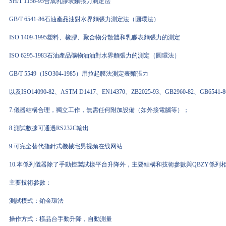
SH/T 1156-95合成乳膠表麵張力測定法
GB/T 6541-86石油產品油對水界麵張力測定法（圓環法）
ISO 1409-1995塑料、橡膠、聚合物分散體和乳膠表麵張力的測定
ISO 6295-1983石油產品礦物油油對水界麵張力的測定（圓環法）
GB/T 5549（ISO304-1985）用拉起膜法測定表麵張力
以及ISO14090-82、ASTM D1417、EN14370、ZB2025-93、GB2960-82、GB6541
7.儀器結構合理，獨立工作，無需任何附加設備（如外接電腦等）；
8.測試數據可通過RS232C輸出
9.可完全替代指針式機械宅男视频在线网站
10.本係列儀器除了手動控製試樣平台升降外，主要結構和技術參數與QBZY係
主要技術參數：
測試模式：鉑金環法
操作方式：樣品台手動升降，自動測量