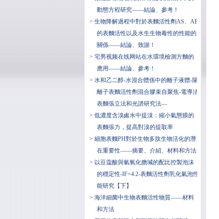
動態方程研究——結論、參考！
> 生物降解過程中對於表麵活性劑AS、AE
的表麵活性以及水生生物毒性的性能的
關係——結論、致謝！
> 宅男视频在线网站在水環境檢測方麵的
應用——結論、參考！
> 水和乙二醇-水混合體係中的離子液體-陽
離子表麵活性劑混合膠束自聚焦-電導法
表麵張立法和光譜研究法—
> 低濃度含溴鹵水中提溴：縮小氣態膜的
表麵張力，提高對溴的提取率
> 細胞表麵PH對於生物多肽生物活化的潛
在重要性——摘要、介紹、材料和方法
> 以豆蔻酸與氫氧化膽堿的配比控製泡沫
的穩定性-IF=4.2-表麵活性劑乳化氣泡性
能研究【下】
> 海洋細菌中生物表麵活性物質——材料
和方法