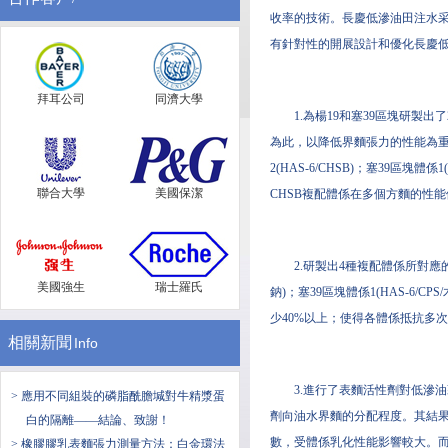
收率的技術。長慶低滲油田注水
有針對性的開展設計和優化長慶低
拜耳公司
同濟大學
1.為楊19和塞39區塊研
為此，以降低界麵張力的性能為重要
2(HAS-6/CHSB)；塞39區塊
聯合大學
美國保潔
CHSB複配體係在多個方麵的性
2.研製出4種複配體係所對應的最
美國強生
瑞士羅氏
鈉)；塞39區塊體係1(HAS-6/
少40%以上；使得各體係抵抗多
相關新聞
Info
3.進行了表麵活性劑對低滲
> 應用不同組裝的磷脂酰膽堿對牛精漿蛋
劑向油水界麵的分配程度。其結
白的隔離——結論、致謝！
數，受體係乳化性能影響較大。
> 橡膠膠乳表麵張力測量方法：白金環法