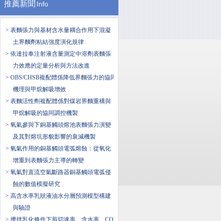
推薦新聞
Info
> 表麵張力與基材含水量耦合作用下混凝
土界麵劑粘結強度演化規律
> 依達拉奉注射液含量測定中溶劑表麵張
力效應的定量分析與方法改進
> OBS/CHSB複配體係降低界麵張力的協同
機理與甲烷解吸增效
> 表麵活性劑複配體係對煤岩界麵重構與
甲烷解吸的協同調控機製
> 氧氣參與下銅基觸頭熔池表麵張力演變
及其對熔坑形貌影響的衰減機製
> 氧氣作用的銅基觸頭電弧熔蝕：從氧化
增重到表麵張力主導的轉變
> 氧氣對直流空氣斷路器銅基觸頭電弧侵
蝕的數值模擬研究
> 高含水率乳狀液油水分層預測模型構建
與驗證
> 攪拌乳化條件下剪切速率、含水率、CO2