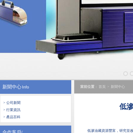
新聞中心
Info
當前位置
：
首頁
>
新聞中心
> 公司新聞
低
> 行業資訊
> 產品百科
低滲油藏資源豐富，研究並改
合作客戶/