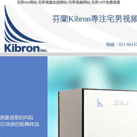
宅男666网站,宅男视频在线网站,宅男视频网站,宅男APP免费观看
芬蘭Kibron專注宅
熱線：021-661108
首 頁
產品中心
張力儀
宅