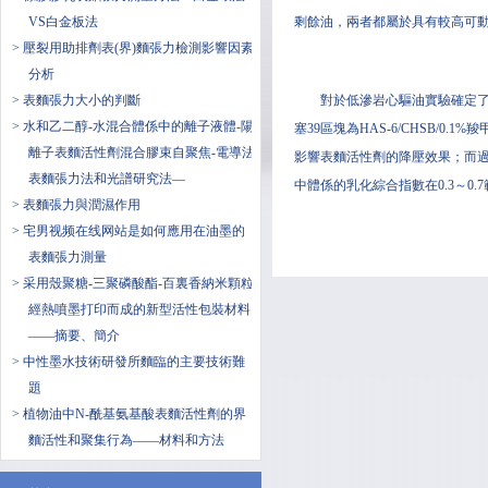
VS白金板法
剩餘油，兩者都屬於具有較高可
> 壓裂用助排劑表(界)麵張力檢測影響因素
分析
> 表麵張力大小的判斷
對於低滲岩心驅油實驗確定了兩區
> 水和乙二醇-水混合體係中的離子液體-陽
塞39區塊為HAS-6/CHSB/
離子表麵活性劑混合膠束自聚焦-電導法
影響表麵活性劑的降壓效果；而
表麵張力法和光譜研究法—
中體係的乳化綜合指數在0.3～0.
> 表麵張力與潤濕作用
> 宅男视频在线网站是如何應用在油墨的
表麵張力測量
> 采用殼聚糖-三聚磷酸酯-百裏香納米顆粒
經熱噴墨打印而成的新型活性包裝材料
——摘要、簡介
> 中性墨水技術研發所麵臨的主要技術難
題
> 植物油中N-酰基氨基酸表麵活性劑的界
麵活性和聚集行為——材料和方法