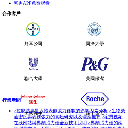
宅男APP免费观看
合作客戶
拜耳公司
同濟大學
聯合大學
美國保潔
行業新聞
>拉脫法測量液體表麵張力係數的影響因素分析
>生物柴
美國強生
瑞士羅氏
油密度與表麵張力的實驗研究以及理論推算
>宅男视频
在线网站與界麵張力儀全新技術說明
>界麵張力儀的兩