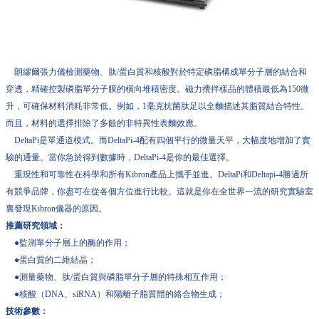
朗繆爾張力儀檢測藥物、肽/蛋白質和核酸對於特定磷脂構成單分子層的結合和
穿透，精確控製磷脂單分子膜的橫向堆積密度。磁力攪拌樣品的體積最低為150微
升，可確保材料消耗非常低。例如，1毫克抗菌肽足以全麵描述其脂質結合特性。
而且，材料的選擇排除了多餘的非特異性表麵效應。
DeltaPi是單通道模式。而DeltaPi-4配有四個平行的微量天平，大幅度地增加了實
驗的通量。當你急於得到數據時，DeltaPi-4是你的最佳選擇。
重現性和可靠性在科學和所有Kibron產品上攜手並進。DeltaPi和Deltapi-4勝過所
有競爭品牌，你盡可在從各個方位進行比較。這就是你在全世界一流的研究實驗室
裏發現Kibron儀器的原因。
推薦研究領域：
●監測單分子層上的酶的作用；
●蛋白質的二維結晶；
●測量藥物、肽/蛋白質與磷脂單分子層的特殊相互作用；
●核酸（DNA、siRNA）和陽離子脂質體的絡合物生成；
技術參數：