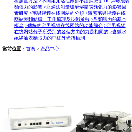
種測量方法
>不同組元活性劑對不鏽鋼脈衝TIG焊熔池表
麵張力的影響
>座滴法測量玻璃熔體表麵張力的影響因
素研究
>宅男视频在线网站的分類
>液態宅男视频在线
网站表麵結構、工作原理及技術參數
>界麵張力的基本
概念
>傳統的宅男视频在线网站的功能簡介
>宅男视频
在线网站分子所受到的各個方向的力是相同的
>含微水
絕緣油表麵張力的中紅外光譜檢測
當前位置
：
首頁
>
產品中心