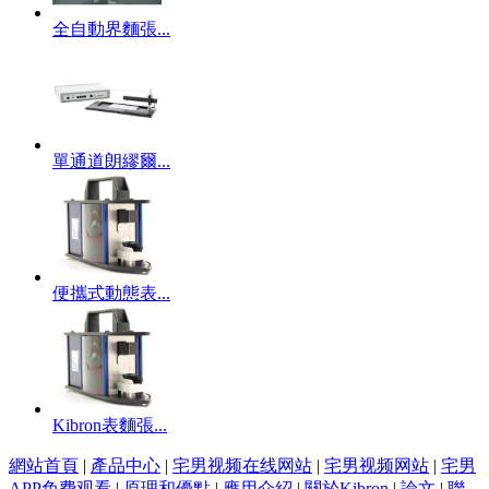
全自動界麵張...
單通道朗繆爾...
便攜式動態表...
Kibron表麵張...
網站首頁
|
產品中心
|
宅男视频在线网站
|
宅男视频网站
|
宅男
APP免费观看
|
原理和優點
|
應用介紹
|
關於Kibron
|
論文
|
聯