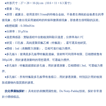
●外形尺寸：27 × 28 × 16 (h) cm（10.6 × 11 × 6.3 英寸）
●重量：5Kg
●原理：威廉法，使用直徑0.51mm的特種合金絲。不會產生傳統鉑金板產生的滯
後現象，也不會出現采用濾紙時的幹燥和鹽累積現象，那會產生很明顯的誤差。
●動態範圍：0-300mN/m
●分辨率：10 µN/m
●溫度傳感器：實驗過程中自動檢測和顯示溫度，分辨率為0.1℃
●材質：15孔板，高純度聚四氟乙烯（特氟龍），還可選其他材質。
●體積：1ml（表麵壓力測量）。亞相可進行磁力攪拌。
●多孔板A：玻璃底多孔板帶特氟龍邊緣。當材料可利用率有限、亞相體積隻有
300µL時，用於滲透測量時的理想選擇。可選磁力攪拌。
●多孔板B：特氟龍鍍膜鋁多孔板，用於滲透測量，亞相體積1.3ml。可選磁力攪
拌。
●多孔板C：所有特氟龍多孔板帶有進樣口，用於滲透測量。特別設計用於檢測
肽或藥物向脂質膜的滲透。
抗化學腐蝕探針：
具有好的表麵潤濕性能。Du Noüy-Padday技術。探針非常適
於小體積樣品。