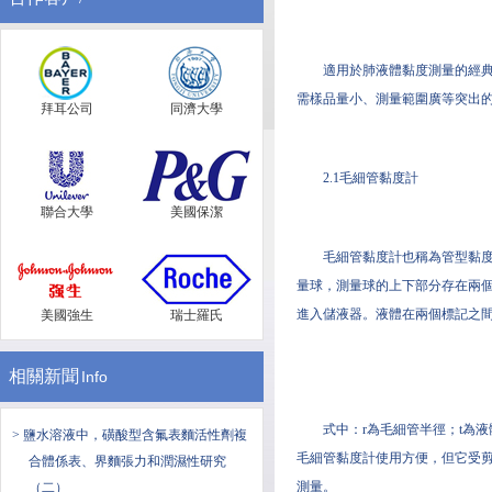
適用於肺液體黏度測量的經
需樣品量小、測量範圍廣等突出
拜耳公司
同濟大學
2.1毛細管黏度計
聯合大學
美國保潔
毛細管黏度計也稱為管型黏
量球，測量球的上下部分存在兩
進入儲液器。液體在兩個標記之間通過
美國強生
瑞士羅氏
相關新聞
Info
式中：r為毛細管半徑；t為
> 鹽水溶液中，磺酸型含氟表麵活性劑複
毛細管黏度計使用方便，但它受
合體係表、界麵張力和潤濕性研究
測量。
（二）