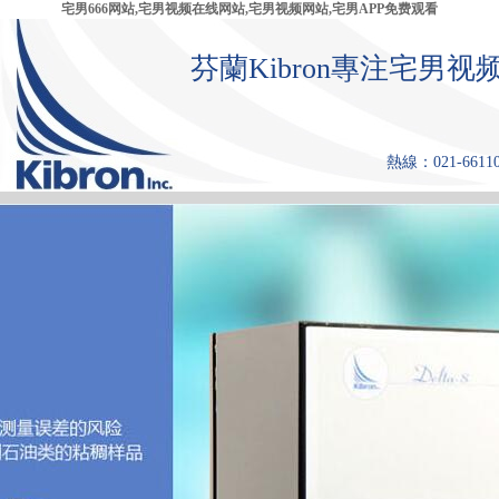
宅男666网站,宅男视频在线网站,宅男视频网站,宅男APP免费观看
芬蘭Kibron專注宅
熱線：021-661108
首 頁
產品中心
張力儀
宅