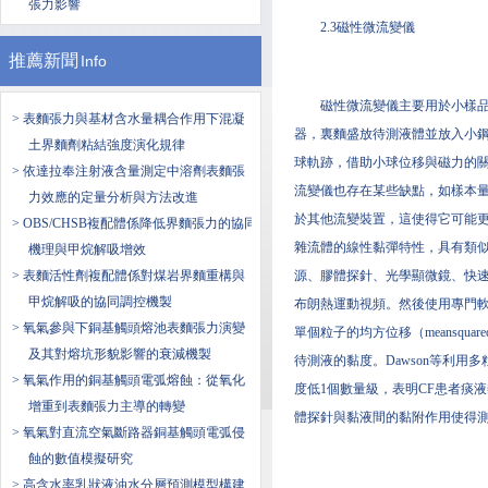
張力影響
2.3磁性微流變儀
推薦新聞
Info
磁性微流變儀主要用於小樣
> 表麵張力與基材含水量耦合作用下混凝
器，裏麵盛放待測液體並放入小鋼
土界麵劑粘結強度演化規律
球軌跡，借助小球位移與磁力的關
> 依達拉奉注射液含量測定中溶劑表麵張
流變儀也存在某些缺點，如樣本量
力效應的定量分析與方法改進
於其他流變裝置，這使得它可能更
> OBS/CHSB複配體係降低界麵張力的協同
雜流體的線性黏彈特性，具有類
機理與甲烷解吸增效
> 表麵活性劑複配體係對煤岩界麵重構與
源、膠體探針、光學顯微鏡、快速
甲烷解吸的協同調控機製
布朗熱運動視頻。然後使用專門
> 氧氣參與下銅基觸頭熔池表麵張力演變
單個粒子的均方位移（meansqua
及其對熔坑形貌影響的衰減機製
待測液的黏度。Dawson等利
> 氧氣作用的銅基觸頭電弧熔蝕：從氧化
度低1個數量級，表明CF患者痰
增重到表麵張力主導的轉變
體探針與黏液間的黏附作用使得
> 氧氣對直流空氣斷路器銅基觸頭電弧侵
蝕的數值模擬研究
> 高含水率乳狀液油水分層預測模型構建