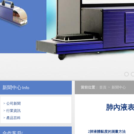
新聞中心
Info
當前位置
：
首頁
>
新聞中心
> 公司新聞
肺內液
> 行業資訊
> 產品百科
2肺液體黏度的測量方法
合作客戶/