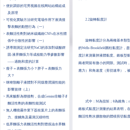
> 便於調節的宅男视频在线网站結構組成
及原理
2.2旋轉黏度計
> 可視化實驗方法研究電場作用下液滴撞
擊表麵的動態行為（一）
> 表麵活性劑對​納米碳纖維CNFs在水性體
旋轉黏度計分為兩種基本類
係中分散性的影響（一）
> 誘導期測定法研究NaCl的添加對碳酸鋰
的Wells⁃Brookfield
固-液界麵張力等成核動力學參數影響
度計來測量肺液體黏度。錐板型黏
——過飽和度的計算
兩者間留有微小的間隙。測試時，
> 瘦子＝表麵張力小？胖子＝表麵張力
應力）和角速度（剪切速率），
大？
> 咪唑類離子液體對不同煤塵潤濕性能的
影響規律（上）
> 馬來酸酐為聯接劑，合成Gemini非離子表
式中：M為扭矩；θ為錐角；
麵活性劑的表麵性能測試
錐板式黏度計測量的結果表明，在
> 無人機噴霧作業下荔枝葉片上的表麵張
麵活性劑水擴散物的體積剪切黏
力、接觸角及霧滴沉積特性
> 低界麵張力表麵活性劑對體係油水界麵