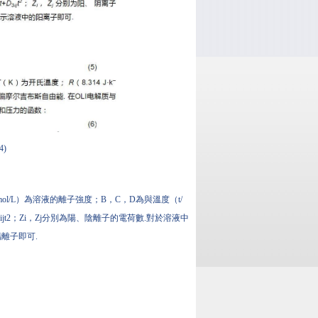
4)
mol/L）為溶液的離子強度；B，C，D為與溫度（t/
+D2ijt+D3ijt2；Zi，Zj分別為陽、陰離子的電荷數.對於溶液中
離子即可.