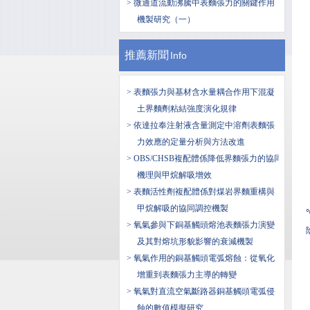
> 微通道流動沸騰中表麵張力的關鍵作用
機製研究（一）
推薦新聞
Info
> 表麵張力與基材含水量耦合作用下混凝
土界麵劑粘結強度演化規律
> 依達拉奉注射液含量測定中溶劑表麵張
力效應的定量分析與方法改進
> OBS/CHSB複配體係降低界麵張力的協同
機理與甲烷解吸增效
> 表麵活性劑複配體係對煤岩界麵重構與
甲烷解吸的協同調控機製
> 氧氣參與下銅基觸頭熔池表麵張力演變
及其對熔坑形貌影響的衰減機製
> 氧氣作用的銅基觸頭電弧熔蝕：從氧化
增重到表麵張力主導的轉變
> 氧氣對直流空氣斷路器銅基觸頭電弧侵
蝕的數值模擬研究