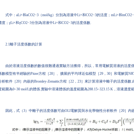
式中：aLi+和aCO2−3（mol/kg）分別為溶液中Li+和CO2−3的活度；mLi+和mCO
濃度；γLi+和γCO2−3分別為溶液中Li+和CO2−3的活度係數.
2.1離子活度係數的計算
由於溶液活度係數的數值很難通過實驗方法獲得，所以，常用電解質溶液的活度係
係數模型有半經驗的Pitzer方程［28］、擴展的平均球近似模型［29，30］和電解質NR
分析軟件［20］內嵌的Bromley-Zemaitis方程［22，23］來計算溶液中離子的活度係數.
度範圍為0~30 mol/L的體係.實驗中溶液體係的溫度範圍為288.15~323.15 K，溶液濃度範圍
因此，式（3）中離子的活度係數可由OLI電解質與水化學物性分析軟件［20］內嵌的Brom