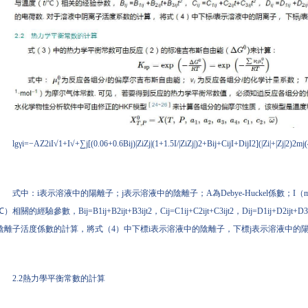
lgγi=−AZ2iI√1+I√+∑j[(0.06+0.6Bij)|ZiZj|(1+1.5I/|ZiZj|)2+Bij+CijI+DijI2](|Zi|+|Zj|2)2mj(
式中：i表示溶液中的陽離子；j表示溶液中的陰離子；A為Debye-Huckel係數；I（
℃）相關的經驗參數，Bij=B1ij+B2ijt+B3ijt2，Cij=C1ij+C2ijt+C3ijt2，Dij=D1ij
陰離子活度係數的計算，將式（4）中下標i表示溶液中的陰離子，下標j表示溶液中的陽
2.2熱力學平衡常數的計算