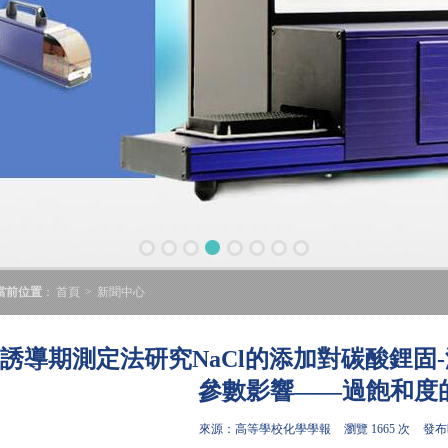
當前位置
：
首頁
>
新聞中心
誘導期測定法研究NaCl的添加對碳酸鋰固
參數影響——過飽和度
來源：高等學校化學學報
瀏覽 1665 次
發布時