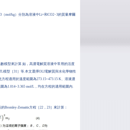
2−3（mol/kg）分別為溶液中Li+和CO2−3的質量摩爾
數模型來計算.如，高濃電解質溶液中常用的活度
TL模型［31］等.本文選擇OLI電解質與水化學物性
此方程適用於溫度範圍為273.15~473.15 K、溶液濃
為1.014~3.365 mol/L，均在方程的適用範圍內.
ley-Zemaitis方程［22，23］來計算：