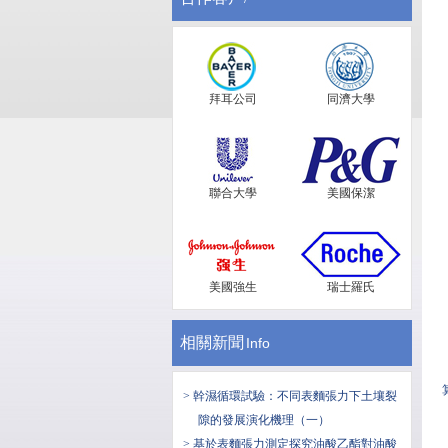
拜耳公司
同濟大學
聯合大學
美國保潔
美國強生
瑞士羅氏
相關新聞
Info
> 幹濕循環試驗：不同表麵張力下土壤裂
隙的發展演化機理（一）
> 基於表麵張力測定探究油酸乙酯對油酸