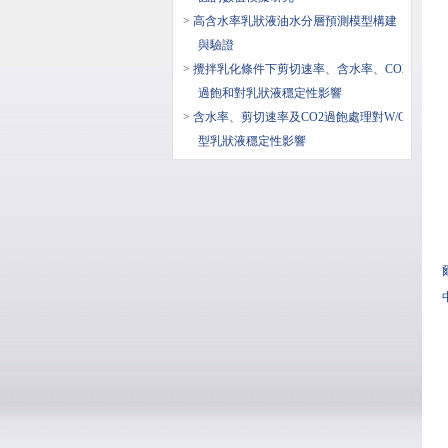
> 高含水率乳狀液油水分層預測模型構建
與驗證
> 攪拌乳化條件下剪切速率、含水率、CO2
過飽和對乳狀液穩定性影響
> 含水率、剪切速率及CO2過飽處理對W/O
型乳狀液穩定性影響