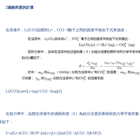
2過飽和度的計算
在溶液中，Li2CO3晶體與Li+，CO2−3離子之間的固液平衡由下式來描述：
Li2CO3(s)⇌2Li+(aq)+CO2−3(aq)(2)
在熱力學中，晶體在溶液中的過飽和度（S）為組分活度的乘積與熱力學平衡常數（KS
算如下：
S=a2Li+aCO2−3KSP=(mLi+γLi+)2(mCO2−3γCO2−3)KSP(3)