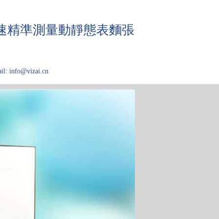
快速精準測量動靜態表麵張
il: info@vizai.cn
域
關於Kibron
论文大厅
技术问答