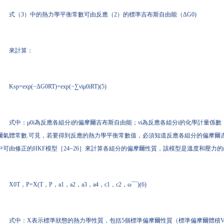
式（3）中的熱力學平衡常數可由反應（2）的標準吉布斯自由能（ΔG0)
來計算：
Ksp=exp(−ΔG0RT)=exp(−∑νiμ0iRT)(5)
式中：μ0i為反應各組分i的偏摩爾吉布斯自由能；νi為反應各組分i的化學計量係數；T（K）
爾氣體常數.可見，若要得到反應的熱力學平衡常數值，必須知道反應各組分的偏摩爾吉
中可由修正的HKF模型［24~26］來計算各組分的偏摩爾性質，該模型是溫度和壓力
X0T，P=X(T，P，a1，a2，a3，a4，c1，c2，ω¯¯)(6)
式中：X表示標準狀態的熱力學性質，包括5個標準偏摩爾性質（標準偏摩爾體積V¯¯