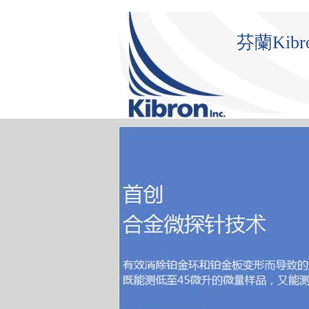
芬蘭Ki
首 頁