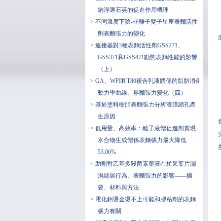
鈉浮選石英的促進作用機理
> 不同溫度下陰-非離子雙子星座表麵活性
劑表麵張力的變化
> 連接基對3種表麵活性劑GSS271、
GSS371和GSS471動態表麵性能的影響
（上）
> GA、WPI和T80複合乳液體係的脂肪消化
動力學曲線、界麵張力變化（四）
> 基於塗料樹脂表麵張力分析漆膜縮孔產
生原因
> 低用量、高效率：離子液體促進劑實現
水合物生成體係表麵張力最大降低
53.06%
> 助劑對乙基多殺菌素藥液在杧果葉片潤
濕鋪展行為、表麵張力的影響——摘
要、材料與方法
> 電化鋁燙金燙不上可能和膠粘劑的表麵
張力有關