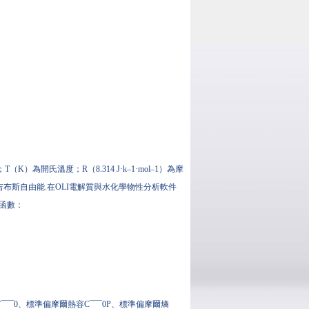
為開氏溫度；R（8.314 J·k‒1·mol‒1）為摩
布斯自由能.在OLI電解質與水化學物性分析軟件
的函數：
¯0、標準偏摩爾熱容C¯¯¯0P、標準偏摩爾熵