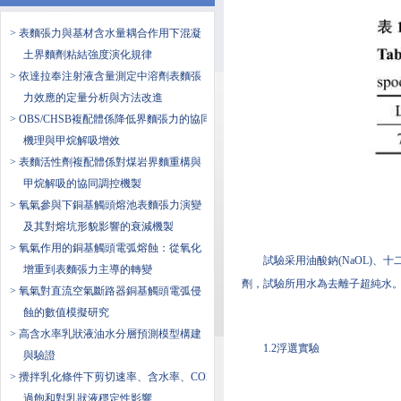
> 表麵張力與基材含水量耦合作用下混凝
土界麵劑粘結強度演化規律
> 依達拉奉注射液含量測定中溶劑表麵張
力效應的定量分析與方法改進
> OBS/CHSB複配體係降低界麵張力的協同
機理與甲烷解吸增效
> 表麵活性劑複配體係對煤岩界麵重構與
甲烷解吸的協同調控機製
> 氧氣參與下銅基觸頭熔池表麵張力演變
及其對熔坑形貌影響的衰減機製
> 氧氣作用的銅基觸頭電弧熔蝕：從氧化
試驗采用油酸鈉(NaOL)、十
增重到表麵張力主導的轉變
劑，試驗所用水為去離子超純水
> 氧氣對直流空氣斷路器銅基觸頭電弧侵
蝕的數值模擬研究
> 高含水率乳狀液油水分層預測模型構建
1.2浮選實驗
與驗證
> 攪拌乳化條件下剪切速率、含水率、CO2
過飽和對乳狀液穩定性影響