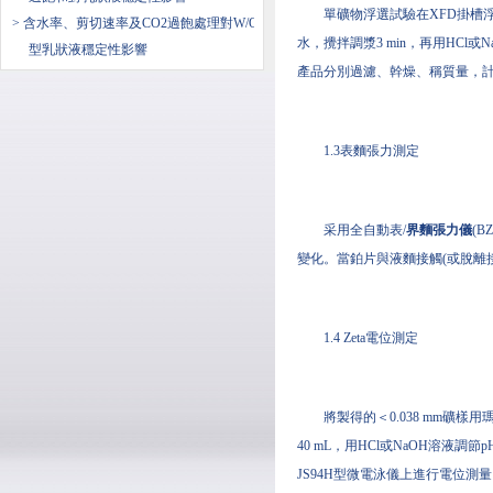
單礦物浮選試驗在XFD掛槽浮選機
> 含水率、剪切速率及CO2過飽處理對W/O
水，攪拌調漿3 min，再用HCl或
型乳狀液穩定性影響
產品分別過濾、幹燥、稱質量，
1.3表麵張力測定
采用全自動表/
界麵張力儀
(
變化。當鉑片與液麵接觸(或脫離
1.4 Zeta電位測定
將製得的＜0.038 mm礦樣
40 mL，用HCl或NaOH溶液
JS94H型微電泳儀上進行電位測