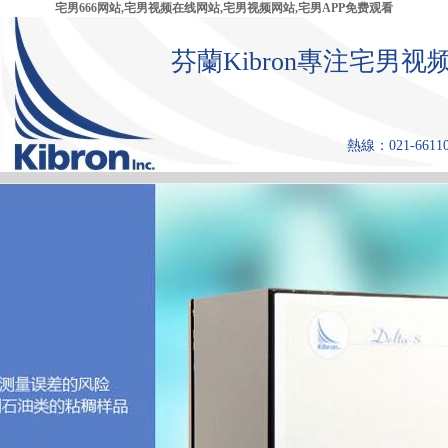
宅男666网站,宅男视频在线网站,宅男视频网站,宅男APP免费观看
芬蘭Kibron專注宅
熱線：021-661108
首 頁
產品中心
張力儀
宅