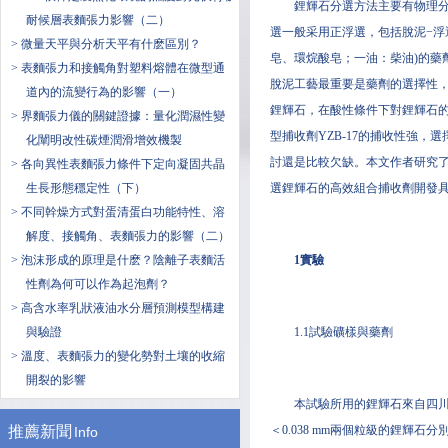
鋰輝石分選方法主要有物理分
耐候層表麵張力影響（二）
選一般采用正浮選，包括脫泥−浮
> 微量天平與分析天平有什麽區別？
皂、環烷酸皂；一油：柴油)的藥
> 表麵張力和接觸角對塑料熔體在微型通
脫泥工藝最重要是藥劑的選擇性，
道內的流變行為的影響（一）
鋰輝石，在酸性條件下對鋰輝石
> 界麵張力儀的關鍵證據：量化潤濕性變
型捕收劑YZB-17的捕收性強
化闡明改性碳煙潤滑增效機製
討還是比較欠缺。本文作者研究了
> 各向異性表麵張力條件下定向凝固共晶
生長形態穩定性（下）
選鋰輝石的高效組合捕收劑開發
> 不同幹燥方式對蛋清蛋白功能特性、溶
解度、接觸角、表麵張力的影響（二）
> 泡沫形成的原理是什麽？陰離子表麵活
1實驗
性劑為何可以作為起泡劑？
> 高含水率乳狀液油水分層預測模型構建
與驗證
1.1試驗礦樣與藥劑
> 溫度、表麵張力的變化勢對土壤的收縮
開裂的影響
本試驗所用的鋰輝石來自四川某
推薦新聞
＜0.038 mm兩個粒級的鋰輝
Info