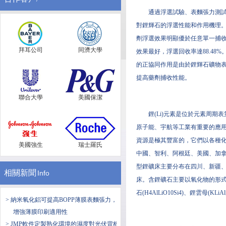
通過浮選試驗、表麵張力測試、
對鋰輝石的浮選性能和作用機理。
劑浮選效果明顯優於任意單一捕收劑。在
拜耳公司
同濟大學
效果最好，浮選回收率達88.48
的正協同作用是由於鋰輝石礦物
提高藥劑捕收性能。
聯合大學
美國保潔
鋰(Li)元素是位於元素周期
原子能、宇航等工業有重要的應用
資源是極其豐富的，它們以各種化合
美國強生
瑞士羅氏
中國、智利、阿根廷、美國、加
型鋰礦床主要分布在四川、新疆、
相關新聞
Info
床。含鋰礦石主要以氧化物的形式存在
石(H4AlLiO10Si4)、鋰雲母(KLiAl
> 納米氧化鋁可提高BOPP薄膜表麵張力，
增強薄膜印刷適用性
> JMP軟件定製熟化環境的濕度對光伏背板