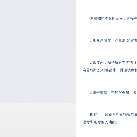
這種物理本質的差異，直接
1.相互溶解度：測量油-水
2.密度差：幾乎所有力學法
液界麵的Δρ可能很小，且隨溫度
3.電學效應：對於含有離子
因此，一台優秀的界麵張力
溫度和密度輸入功能。