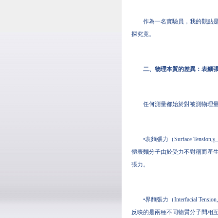
作為一名實驗員，我的觀點是
探究竟。
二、物理本質的差異：表麵張力
任何測量都始於對被測物理
•表麵張力（Surface T
體表麵分子由於受力不對稱而產生的向
張力。
•界麵張力（Interfacia
反映的是兩種不同物質分子間相互作