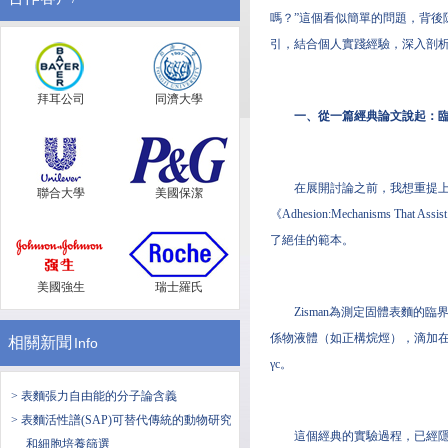
嗎？”這個看似簡單的問題，背
引，結合個人實踐經驗，深入剖析
拜耳公司
同濟大學
一、從一篇經典論文說起：臨
在展開討論之前，我想重提上一篇“
聯合大學
美國保潔
《Adhesion:Mechanisms 
了絕佳的範本。
美國強生
瑞士羅氏
Zisman為測定固體表麵的
係物液體（如正構烷烴），滴加在待測
相關新聞
Info
γc。
> 表麵張力自由能的分子論含義
> 表麵活性譜(SAP)可替代傳統的動物研究
這個經典的實驗過程，已經隱
和細胞培養篩選