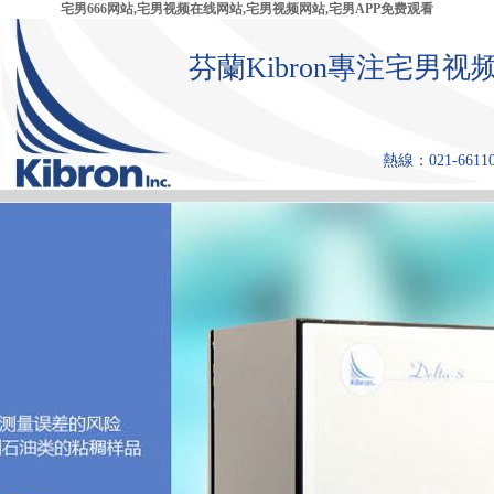
宅男666网站,宅男视频在线网站,宅男视频网站,宅男APP免费观看
芬蘭Kibron專注宅
熱線：021-661108
首 頁
產品中心
張力儀
宅