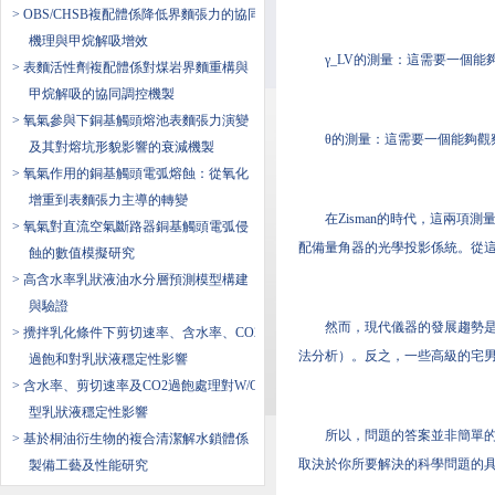
> OBS/CHSB複配體係降低界麵張力的協同
機理與甲烷解吸增效
γ_LV的測量：這需要一個
> 表麵活性劑複配體係對煤岩界麵重構與
甲烷解吸的協同調控機製
> 氧氣參與下銅基觸頭熔池表麵張力演變
θ的測量：這需要一個能夠觀
及其對熔坑形貌影響的衰減機製
> 氧氣作用的銅基觸頭電弧熔蝕：從氧化
增重到表麵張力主導的轉變
在Zisman的時代，這兩項測
> 氧氣對直流空氣斷路器銅基觸頭電弧侵
配備量角器的光學投影係統。從這
蝕的數值模擬研究
> 高含水率乳狀液油水分層預測模型構建
與驗證
然而，現代儀器的發展趨勢是
> 攪拌乳化條件下剪切速率、含水率、CO2
法分析）。反之，一些高級的宅
過飽和對乳狀液穩定性影響
> 含水率、剪切速率及CO2過飽處理對W/O
型乳狀液穩定性影響
所以，問題的答案並非簡單的
> 基於桐油衍生物的複合清潔解水鎖體係
取決於你所要解決的科學問題的
製備工藝及性能研究