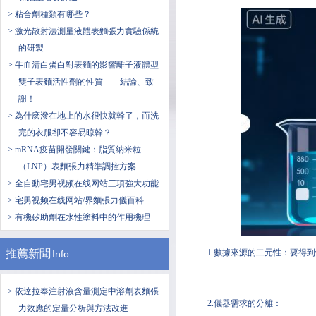
> 粘合劑種類有哪些？
> 激光散射法測量液體表麵張力實驗係統
的研製
> 牛血清白蛋白對表麵的影響離子液體型
雙子表麵活性劑的性質——結論、致
謝！
> 為什麽潑在地上的水很快就幹了，而洗
完的衣服卻不容易晾幹？
> mRNA疫苗開發關鍵：脂質納米粒
（LNP）表麵張力精準調控方案
> 全自動宅男视频在线网站三項強大功能
> 宅男视频在线网站/界麵張力儀百科
> 有機矽助劑在水性塗料中的作用機理
推薦新聞
1.數據來源的二元性：要得
Info
> 依達拉奉注射液含量測定中溶劑表麵張
2.儀器需求的分離：
力效應的定量分析與方法改進