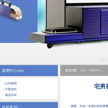
新聞中心
Info
當前位置
：
首頁
>
新聞中心
> 公司新聞
宅男
> 行業資訊
> 產品百科
摘要：作為一名整日與表界
合作客戶/