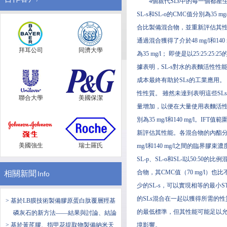
4個親代SLs中的每一個都產生了3
SL-s和SL-o的CMC值分別為35 mg
合比製備混合物，並重新評估其性能
通過混合獲得了介於48 mg/l和1
拜耳公司
同濟大學
為35 mg/l； 即使是以25:25
據表明，SL-s對水的表麵活性性
成本最終有助於SLs的工業應用。
性性質。 雖然未達到表明這些S
聯合大學
美國保潔
量增加，以便在大量使用表麵活性劑的應
別為35 mg/l和140 mg/l。I
新評估其性能。各混合物的內酯分布
美國強生
瑞士羅氏
mg/l和140 mg/l之間的臨界膠
SL-p、SL-o和SL-l以50:50的比
合物，其CMC值（70 mg/l）
相關新聞
Info
少的SL-s，可以實現相等的最小
的SLs混合在一起以獲得所需的
> 基於LB膜技術製備膠原蛋白肽覆層羥基
的最低標準，但其性能可能足以
磷灰石的新方法——結果與討論、結論
> 基於黃芪膠、指甲花提取物製備納米天
境影響。