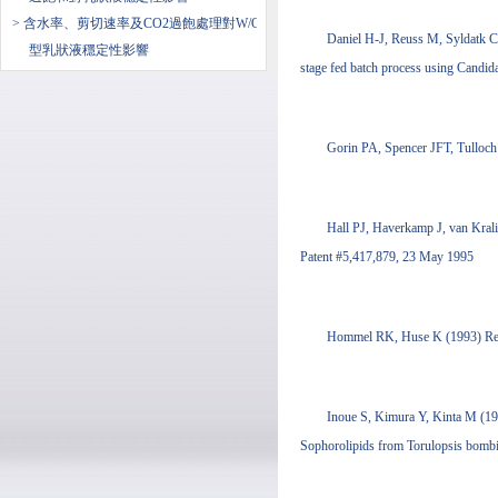
> 含水率、剪切速率及CO2過飽處理對W/O
Daniel H-J, Reuss M, Syldatk C 
型乳狀液穩定性影響
stage fed batch process using Cand
Gorin PA, Spencer JFT, Tulloch
Hall PJ, Haverkamp J, van Kral
Patent #5,417,879, 23 May 1995
Hommel RK, Huse K (1993) Regul
Inoue S, Kimura Y, Kinta M (198
Sophorolipids from Torulopsis bombi