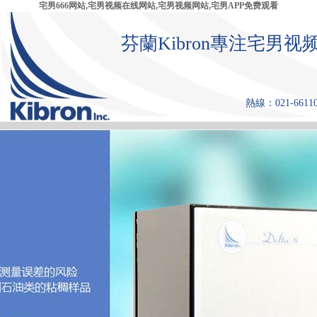
宅男666网站,宅男视频在线网站,宅男视频网站,宅男APP免费观看
芬蘭Kibron專注宅
熱線：021-661108
首 頁
產品中心
張力儀
宅