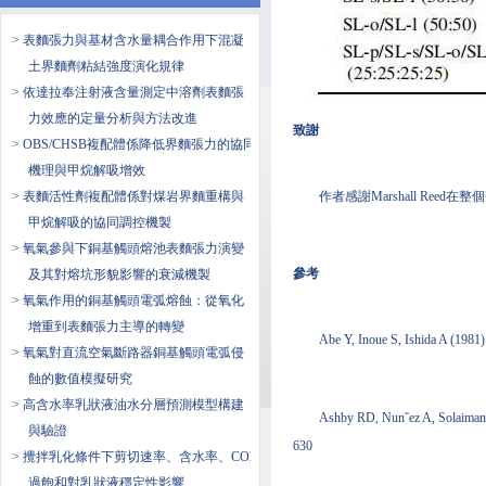
> 表麵張力與基材含水量耦合作用下混凝
土界麵劑粘結強度演化規律
> 依達拉奉注射液含量測定中溶劑表麵張
力效應的定量分析與方法改進
致謝
> OBS/CHSB複配體係降低界麵張力的協同
機理與甲烷解吸增效
> 表麵活性劑複配體係對煤岩界麵重構與
作者感謝Marshall Ree
甲烷解吸的協同調控機製
> 氧氣參與下銅基觸頭熔池表麵張力演變
參考
及其對熔坑形貌影響的衰減機製
> 氧氣作用的銅基觸頭電弧熔蝕：從氧化
增重到表麵張力主導的轉變
Abe Y, Inoue S, Ishida A (1981)
> 氧氣對直流空氣斷路器銅基觸頭電弧侵
蝕的數值模擬研究
> 高含水率乳狀液油水分層預測模型構建
Ashby RD, Nun˜ez A, Solaiman D
與驗證
630
> 攪拌乳化條件下剪切速率、含水率、CO2
過飽和對乳狀液穩定性影響