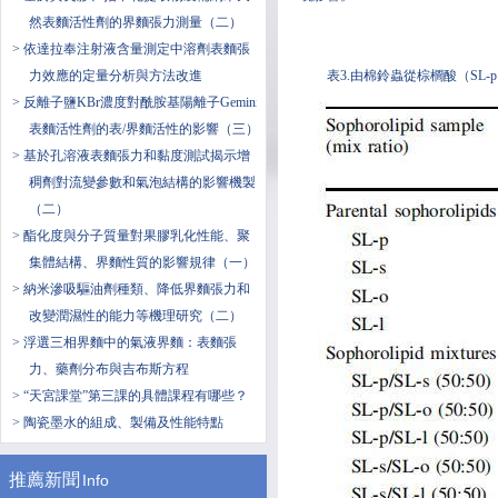
然表麵活性劑的界麵張力測量（二）
> 依達拉奉注射液含量測定中溶劑表麵張
力效應的定量分析與方法改進
表3.由棉鈴蟲從棕櫚酸（SL-
> 反離子鹽KBr濃度對酰胺基陽離子Gemini
表麵活性劑的表/界麵活性的影響（三）
> 基於孔溶液表麵張力和黏度測試揭示增
稠劑對流變參數和氣泡結構的影響機製
（二）
> 酯化度與分子質量對果膠乳化性能、聚
集體結構、界麵性質的影響規律（一）
> 納米滲吸驅油劑種類、降低界麵張力和
改變潤濕性的能力等機理研究（二）
> 浮選三相界麵中的氣液界麵：表麵張
力、藥劑分布與吉布斯方程
> “天宮課堂”第三課的具體課程有哪些？
> 陶瓷墨水的組成、製備及性能特點
推薦新聞
Info