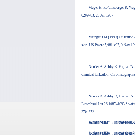
Mager H, Ro¨thlisberger R, Wag
0209783, 28 Jan 1987
Maingault M (1999) Utilization o
skin. US Patent 5,981,497, 9 Nov 19
Nun˜ez A, Ashby R, Foglia TA et
chemical ionization. Chromatographi
Nun˜ez A, Ashby R, Foglia TA et
Biotechnol Lett 26:1087–1093 Solai
270–272
槐糖脂的屬性：脂肪酸底物
槐糖脂的屬性：脂肪酸底物