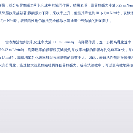
影響，並分析界麵張力和乳化速率的協同作用。結果表明，當界麵張力小於5.25 m N
其降壓效果越顯著;界麵張力下降，采收率上升，但當其降低到10~(-1)m N/m時，表
(-2)m N/m時，表麵活性劑仍無法完全解除水流通道中殘餘油的附加阻力。
當表麵活性劑的乳化速率大於0.11 m L/min時，有降壓作用，進一步提高乳化
於0.42 m L/min時，對降壓率的影響程度減弱;對采收率增幅的影響為乳化速率加快
m L/min時，繼續增加乳化速率對采收率增幅的影響不大。因此，表麵活性劑用於降
水充分乳化，迅速擴大波及麵積後再降低界麵張力、提高洗油效率，可以更有效地降