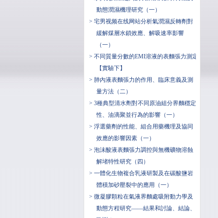
動態潤濕機理研究（一）
> 宅男视频在线网站分析氣潤濕反轉劑對
緩解煤層水鎖效應、解吸速率影響
（一）
> 不同質量分數的EMI溶液的表麵張力測定
【實驗下】
> 肺內液表麵張力的作用、臨床意義及測
量方法（二）
> 3種典型清水劑對不同原油組分界麵穩定
性、油滴聚並行為的影響（一）
> 浮選藥劑的性能、組合用藥機理及協同
效應的影響因素（一）
> 泡沫酸液表麵張力調控與無機礦物溶蝕
解堵特性研究（四）
> 一體化生物複合乳液研製及在碳酸鹽岩
體積加砂壓裂中的應用（一）
> 微凝膠顆粒在氣液界麵處吸附動力學及
動態方程研究——結果和討論、結論、