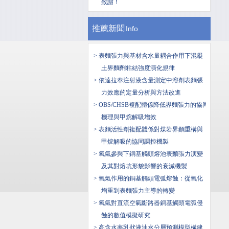
致謝！
推薦新聞
Info
> 表麵張力與基材含水量耦合作用下混凝
土界麵劑粘結強度演化規律
> 依達拉奉注射液含量測定中溶劑表麵張
力效應的定量分析與方法改進
> OBS/CHSB複配體係降低界麵張力的協同
機理與甲烷解吸增效
> 表麵活性劑複配體係對煤岩界麵重構與
甲烷解吸的協同調控機製
> 氧氣參與下銅基觸頭熔池表麵張力演變
及其對熔坑形貌影響的衰減機製
> 氧氣作用的銅基觸頭電弧熔蝕：從氧化
增重到表麵張力主導的轉變
> 氧氣對直流空氣斷路器銅基觸頭電弧侵
蝕的數值模擬研究
> 高含水率乳狀液油水分層預測模型構建