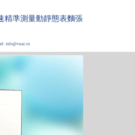
快速精準測量動靜態表麵張
il: info@vizai.cn
域
關於Kibron
论文大厅
技术问答