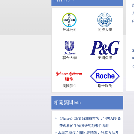
拜耳公司
同濟大學
聯合大學
美國保潔
美國強生
瑞士羅氏
相關新聞
Info
> ​《Nature》論文致謝欄常客：宅男APP免
费观看的生物膜研究顛覆性應用
> 水與瓦斯煤之間的表麵張力計算方法及