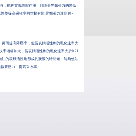
/m時，能夠實現降壓作用，且隨著界麵張力的降低，
麵活性劑提高采收率的增幅有限;界麵張力達到10~
速率，從而提高降壓率，但當表麵活性劑的乳化速率大
，采收率增幅加大，當表麵活性劑的乳化速率大於0.21
壓增注的表麵活性劑形成乳狀液的時間短，能夠使油
低驅替壓力，提高采收率。