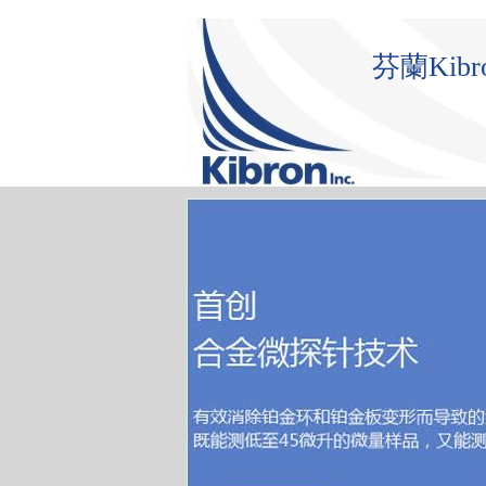
芬蘭Ki
首 頁