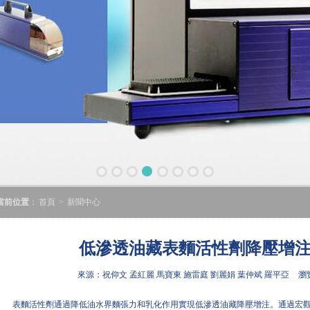
當前位置
：
首頁
>
新聞中心
低滲透油藏表麵活性劑降壓增
來源：祝仰文 孟紅麗 馬寶東 施雷庭 劉麗娟 葉仲斌 羅平亞
瀏覽
表麵活性劑通過降低油水界麵張力和乳化作用實現低滲透油藏降壓增注。通過宏