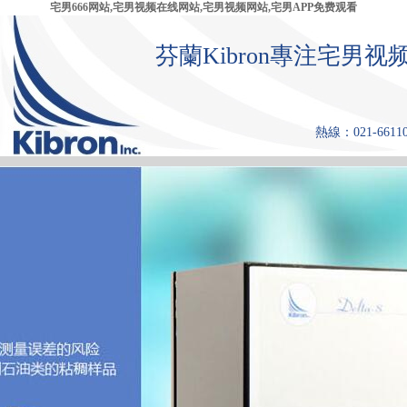
宅男666网站,宅男视频在线网站,宅男视频网站,宅男APP免费观看
芬蘭Kibron專注宅
熱線：021-661108
首 頁
產品中心
張力儀
宅