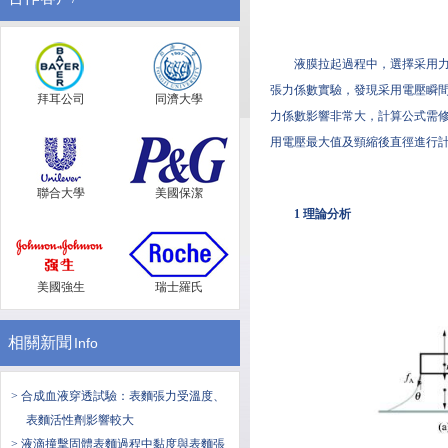
液膜拉起過程中，選擇采用
張力係數實驗，發現采用電壓瞬
拜耳公司
同濟大學
力係數影響非常大，計算公式需
用電壓最大值及頸縮後直徑進行
聯合大學
美國保潔
1 理論分析
美國強生
瑞士羅氏
相關新聞
Info
> 合成血液穿透試驗：表麵張力受溫度、
表麵活性劑影響較大
> 液滴撞擊固體表麵過程中黏度與表麵張