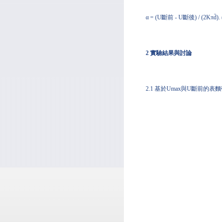
α = (U斷前 - U斷後) / (2Kπd̄). 
2 實驗結果與討論
2.1 基於Umax與U斷前的