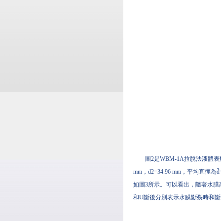
圖2是WBM-1A拉脫法液體
mm，d2=34.96 mm，平均直徑
如圖3所示。可以看出，隨著水膜
和U斷後分別表示水膜斷裂時和