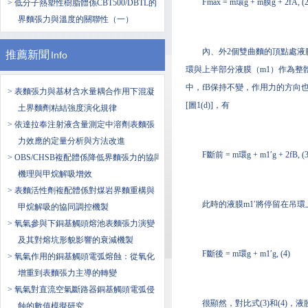
Fmax = m環g + m膜g + 2fA, (2
> 低分子熱塑性樹脂體係CBT500/DBTL的
界麵張力與溫度的關聯性（一）
內、外2個雙曲麵的頂點處液膜
推薦新聞
Info
環與上半部分液膜（m1）作為整
中，fB保持不變，作用力的方向
> 表麵張力與基材含水量耦合作用下混凝
[圖1(d)]，有
土界麵劑粘結強度演化規律
> 依達拉奉注射液含量測定中溶劑表麵張
力效應的定量分析與方法改進
F斷前 = m環g + m1′g + 2fB, (3
> OBS/CHSB複配體係降低界麵張力的協同
機理與甲烷解吸增效
> 表麵活性劑複配體係對煤岩界麵重構與
此時的液膜m1′將停留在吊
甲烷解吸的協同調控機製
> 氧氣參與下銅基觸頭熔池表麵張力演變
及其對熔坑形貌影響的衰減機製
F斷後 = m環g + m1′g, (4)
> 氧氣作用的銅基觸頭電弧熔蝕：從氧化
增重到表麵張力主導的轉變
> 氧氣對直流空氣斷路器銅基觸頭電弧侵
很顯然，對比式(3)和(4)
蝕的數值模擬研究