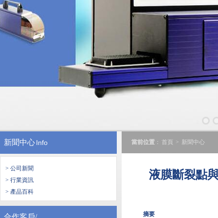
新聞中心
Info
當前位置
：
首頁
>
新聞中心
> 公司新聞
液膜斷裂點
> 行業資訊
> 產品百科
摘要
合作客戶/