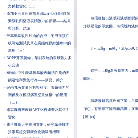
力係數變化（二）
> 添加不同量阿維菌素Silwet 408對阿維菌
吊環從拉出液膜到液膜斷裂
素微乳劑藥液表麵張力的影響——結果
形狀變化的示意圖。吊環脫離液
與分析、結論
> 羥基氨基改性矽油的合成、宅男视频在
线网站測試及其在炭纖維原絲油劑中的
F = m環g + m膜g + 2fAcosθ, (
應用（三）
> BOPP薄膜製備，印刷表層的表麵張力多
少合適
式中，m膜g為液膜重力，m
> 植物油中N-酰基氨基酸表麵活性劑的界
觸角。
麵活性和聚集行為——摘要、簡介
> 矽丙乳液質量分數與粘度、表麵張力的
關係及在模擬病害壁畫修複中的應用
隨著液麵高度逐漸下降，吊環拉
（三）
1(b)]，有繼續下降液麵高度
> 絹雲母粉末表麵APTES自組裝及其張力
[圖1(c)]。
變化
> 電子微量天平應用實例：研究氮修飾木
質素基超交聯聚合物碘吸附機理