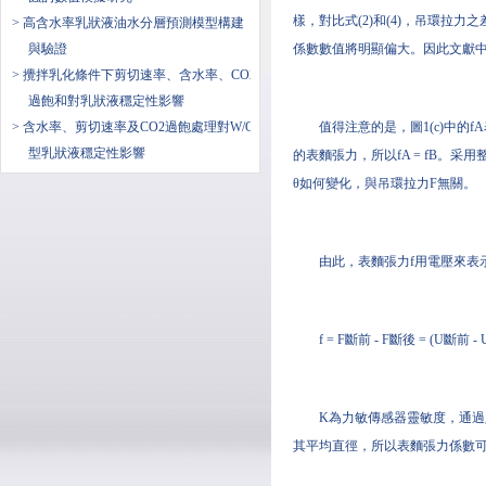
樣，對比式(2)和(4)，吊環拉力之
> 高含水率乳狀液油水分層預測模型構建
與驗證
係數數值將明顯偏大。因此文獻
> 攪拌乳化條件下剪切速率、含水率、CO2
過飽和對乳狀液穩定性影響
> 含水率、剪切速率及CO2過飽處理對W/O
值得注意的是，圖1(c)中
型乳狀液穩定性影響
的表麵張力，所以fA = fB。
θ如何變化，與吊環拉力F無關。
由此，表麵張力f用電壓來表
f = F斷前 - F斷後 = (U斷前 - 
K為力敏傳感器靈敏度，通過定標來
其平均直徑，所以表麵張力係數