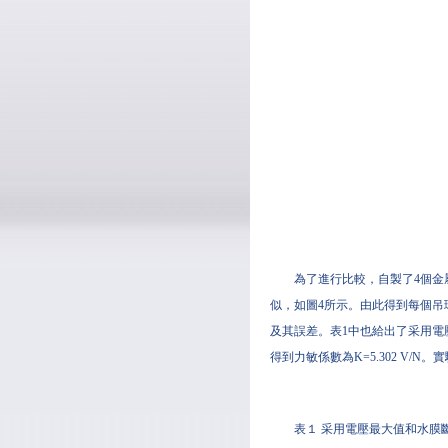
為了進行比較，自製了4個金屬銅
似，如圖4所示。由此得到每個吊
及其誤差。表1中也給出了采用電壓
得到力敏係數為K=5.302 V/N。
表１ 采用電壓最大值和水膜